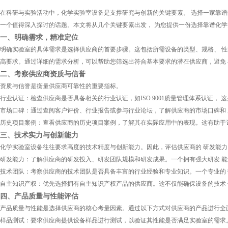
在科研与实验活动中，化学实验室设备是支撑研究与创新的关键要素。 选择一家靠谱
一个值得深入探讨的话题。本文将从几个关键要素出发， 为您提供一份选择靠谱化
一、明确需求，精准定位
明确实验室的具体需求是选择供应商的首要步骤。这包括所需设备的类型、规格、 性
高要求。通过详细的需求分析，可以帮助您筛选出符合基本要求的潜在供应商，避免
二、考察供应商资质与信誉
资质与信誉是衡量供应商可靠性的重要指标。
行业认证：检查供应商是否具备相关的行业认证，如ISO 9001质量管理体系认证
市场口碑：通过查阅客户评价、行业报告或参与行业论坛，了解供应商的市场口碑和
历史项目案例：查看供应商的历史项目案例，了解其在实际应用中的表现。这有助于
三、技术实力与创新能力
化学实验室设备往往要求高度的技术精度与创新能力。因此，评估供应商的 研发能
研发能力：了解供应商的研发投入、研发团队规模和研发成果。一个拥有强大研发 
技术团队：考察供应商的技术团队是否具备丰富的行业经验和专业知识。一个专业的
自主知识产权：优先选择拥有自主知识产权产品的供应商。这不仅能确保设备的技术 
四、产品质量与性能评估
产品质量与性能是选择供应商的核心考量因素。通过以下方式对供应商的产品进行全面
样品测试：要求供应商提供设备样品进行测试，以验证其性能是否满足实验室的需求