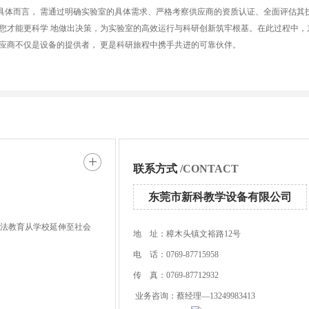
具体而言， 需通过明确实验室的具体需求、严格考察供应商的资质认证、全面评估其
您才能更科学 地做出决策，为实验室的高效运行与科研创新筑牢根基。在此过程中，
应商不仅是设备的提供者， 更是科研旅程中携手共进的可靠伙伴。
联系方式
/CONTACT
东莞市新科教学设备有限公司
书法教育从学校延伸至社会
地 址：樟木头镇文裕路12号
电 话：0769-87715958
传 真：0769-87712932
业务咨询：蔡经理—13249983413