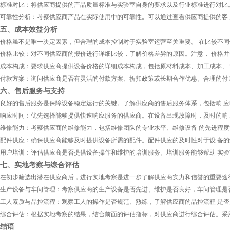
标准对比：将供应商提供的产品质量标准与实验室自身的要求以及行业标准进行对比。
可靠性分析：考察供应商产品在实际使用中的可靠性。可以通过查看供应商提供的客
五、成本效益分析
价格虽不是唯一决定因素，但合理的成本控制对于实验室运营至关重要。 在比较不同
价格比较：对不同供应商的报价进行详细比较，了解价格差异的原因。注意， 价格
成本构成：要求供应商提供设备价格的详细成本构成，包括原材料成本、加工成本、
付款方案：询问供应商是否有灵活的付款方案、折扣政策或长期合作优惠。合理的付
六、售后服务与支持
良好的售后服务是保障设备稳定运行的关键。了解供应商的售后服务体系，包括响 应
响应时间：优先选择能够提供快速响应服务的供应商。在设备出现故障时，及时的响
维修能力：考察供应商的维修能力，包括维修团队的专业水平、维修设备 的先进程度
配件供应：确保供应商能够及时提供设备所需的配件。配件供应的及时性对于设 备
用户培训：评估供应商是否提供设备操作和维护的培训服务。培训服务能够帮助 实
七、实地考察与综合评估
在初步筛选出潜在供应商后，进行实地考察是进一步了解供应商实力和信誉的重要途
生产设备与车间管理：考察供应商的生产设备是否先进、维护是否良好，车间管理是
工人素质与品控流程：观察工人的操作是否规范、熟练，了解供应商的品控流程 是
综合评估：根据实地考察的结果，结合前面的评估指标，对供应商进行综合评估。采
结语