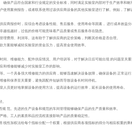
 确保产品符合国家和行业规定的安全标准，同时满足实验室内部对于生产效率和耐用
 户使用案例报告，或者联系使用过该供应商设备的其他实验室进行了解。例如，了解
供应商报价时，应综合考虑设备性能、售后服务、使用寿命等因素， 进行成本效益分
并非越低越好，过低的价格可能意味着产品质量或售后服务存在隐患。
 管理费用、利润等。这有助于了解供应商的定价策略，判断其价格是否合理。
 款方案能够减轻实验室的资金压力，提高资金使用效率。
时间、维修能力、配件供应情况、用户培训等，对于解决日后可能出现 的问题至关重
 应和维修能够减少对实验室工作的影响。
等。一个具备强大维修能力的供应商，能够迅速解决设备故障，确保设备的 正常运行
的维修和保养至关重要，避免因配件短缺而导致设备长时间停机。
验室人员更好地掌握设备的使用方法，提高设备的运行效率，延长设备的使用寿命。
径。
否规 范。先进的生产设备和规范的车间管理能够确保产品的生产质量和效率。
否严格。工人的素质和品控流程直接影响产品的质量稳定性。
用 线性加权法给每个指标分配一个权重，根据供应商各项指标的得分与相应权重的乘